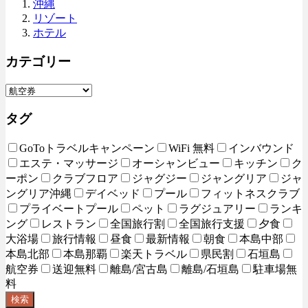
沖縄
リゾート
ホテル
カテゴリー
タグ
GoToトラベルキャンペーン
WiFi 無料
インバウンド
エステ・マッサージ
オーシャンビュー
キッチン
ク
ーポン
クラブフロア
ジャグジー
ジャングリア
ジャ
ングリア沖縄
デイベッド
プール
フィットネスクラブ
プライベートプール
ペット
ラグジュアリー
ランキ
ング
レストラン
全国旅行割
全国旅行支援
夕食
大浴場
旅行情報
昼食
最新情報
朝食
本島中部
本島北部
本島那覇
楽天トラベル
県民割
石垣島
航空券
送迎無料
離島/宮古島
離島/石垣島
駐車場無
料
検索