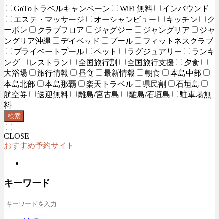
GoToトラベルキャンペーン
WiFi 無料
インバウンド
エステ・マッサージ
オーシャンビュー
キッチン
ク
ーポン
クラブフロア
ジャグジー
ジャングリア
ジャ
ングリア沖縄
デイベッド
プール
フィットネスクラブ
プライベートプール
ペット
ラグジュアリー
ランキ
ング
レストラン
全国旅行割
全国旅行支援
夕食
大浴場
旅行情報
昼食
最新情報
朝食
本島中部
本島北部
本島那覇
楽天トラベル
県民割
石垣島
航空券
送迎無料
離島/宮古島
離島/石垣島
駐車場無
料
検索
CLOSE
おすすめ予約サイト
キーワード