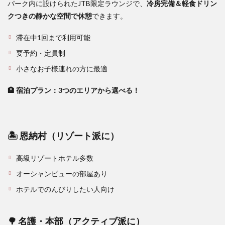
パーク内に設けられたJTB限定ラウンジで、
冷房完備＆軽食ドリン
クつきの静かな空間で休憩
できます。
滞在中1回まで利用可能
要予約・定員制
小さなお子様連れの方に最適
🏨 宿泊プラン：3つのエリアから選べる！
🏝 恩納村（リゾート派に）
高級リゾートホテル多数
オーシャンビューの部屋あり
ホテルでのんびりしたい人向け
🌳 名護・本部（アクティブ派に）