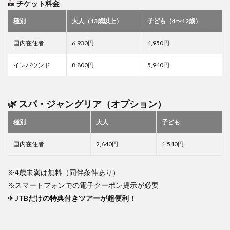
🎫 チケット料金
種別
大人（13歳以上）
子ども（4〜12歳）
国内在住者
6,930円
4,950円
インバウンド
8,800円
5,940円
🌿 スパ・ジャングリア（オプション）
種別
大人
子ども
国内在住者
2,640円
1,540円
※4歳未満は無料（同伴条件あり）
※スマートフォンでの電子クーポン提示が必要
✈ JTBだけの特典付きツアーが超便利！