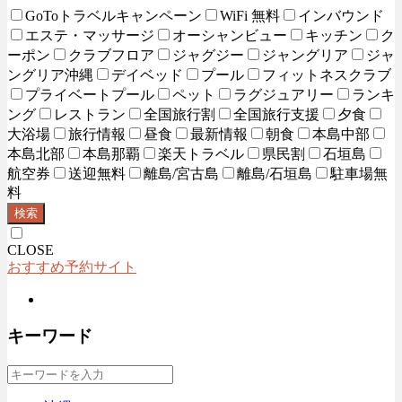
GoToトラベルキャンペーン
WiFi 無料
インバウンド
エステ・マッサージ
オーシャンビュー
キッチン
ク
ーポン
クラブフロア
ジャグジー
ジャングリア
ジャ
ングリア沖縄
デイベッド
プール
フィットネスクラブ
プライベートプール
ペット
ラグジュアリー
ランキ
ング
レストラン
全国旅行割
全国旅行支援
夕食
大浴場
旅行情報
昼食
最新情報
朝食
本島中部
本島北部
本島那覇
楽天トラベル
県民割
石垣島
航空券
送迎無料
離島/宮古島
離島/石垣島
駐車場無
料
検索
CLOSE
おすすめ予約サイト
キーワード