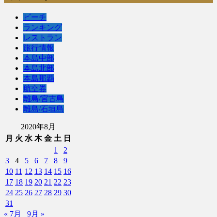
ビーチ
ランキング
レストラン
旅行情報
本島中部
本島北部
本島那覇
航空券
離島/宮古島
離島/石垣島
2020年8月
月
火
水
木
金
土
日
1
2
3
4
5
6
7
8
9
10
11
12
13
14
15
16
17
18
19
20
21
22
23
24
25
26
27
28
29
30
31
« 7月
9月 »