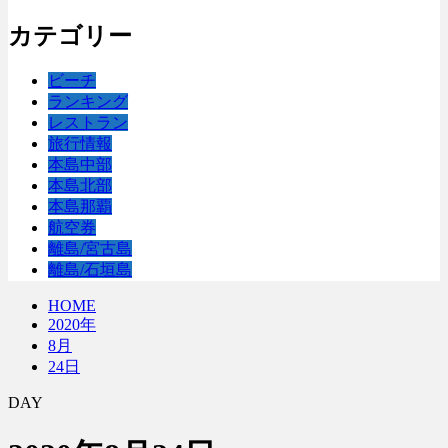
カテゴリー
ビーチ
ランキング
レストラン
旅行情報
本島中部
本島北部
本島那覇
航空券
離島/宮古島
離島/石垣島
HOME
2020年
8月
24日
DAY