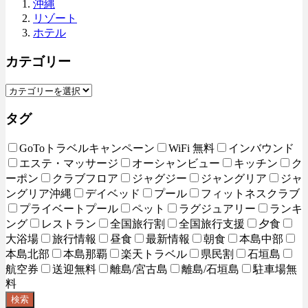
沖縄
リゾート
ホテル
カテゴリー
タグ
GoToトラベルキャンペーン
WiFi 無料
インバウンド
エステ・マッサージ
オーシャンビュー
キッチン
ク
ーポン
クラブフロア
ジャグジー
ジャングリア
ジャ
ングリア沖縄
デイベッド
プール
フィットネスクラブ
プライベートプール
ペット
ラグジュアリー
ランキ
ング
レストラン
全国旅行割
全国旅行支援
夕食
大浴場
旅行情報
昼食
最新情報
朝食
本島中部
本島北部
本島那覇
楽天トラベル
県民割
石垣島
航空券
送迎無料
離島/宮古島
離島/石垣島
駐車場無
料
検索