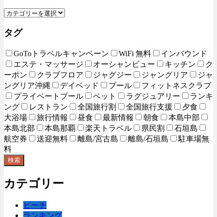
タグ
GoToトラベルキャンペーン
WiFi 無料
インバウンド
エステ・マッサージ
オーシャンビュー
キッチン
ク
ーポン
クラブフロア
ジャグジー
ジャングリア
ジャ
ングリア沖縄
デイベッド
プール
フィットネスクラブ
プライベートプール
ペット
ラグジュアリー
ランキ
ング
レストラン
全国旅行割
全国旅行支援
夕食
大浴場
旅行情報
昼食
最新情報
朝食
本島中部
本島北部
本島那覇
楽天トラベル
県民割
石垣島
航空券
送迎無料
離島/宮古島
離島/石垣島
駐車場無
料
検索
カテゴリー
ビーチ
ランキング