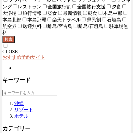
プライベートプール
ペット
ラグジュアリー
ランキ
ング
レストラン
全国旅行割
全国旅行支援
夕食
大浴場
旅行情報
昼食
最新情報
朝食
本島中部
本島北部
本島那覇
楽天トラベル
県民割
石垣島
航空券
送迎無料
離島/宮古島
離島/石垣島
駐車場無
料
検索
CLOSE
おすすめ予約サイト
キーワード
沖縄
リゾート
ホテル
カテゴリー