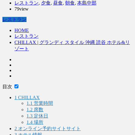
レストラン
,
夕食
,
昼食
,
朝食
,
本島中部
79view
レストラン
HOME
レストラン
CHILLAX | グランディ スタイル 沖縄 読谷 ホテル&リ
ゾート
目次
1
CHILLAX
1.1
営業時間
1.2
席数
1.3
定休日
1.4
場所
2
オンライン予約サイトサイト
3
ホテル情報