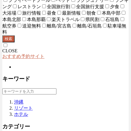
プライベートプール
ペット
ラグジュアリー
ランキ
ング
レストラン
全国旅行割
全国旅行支援
夕食
大浴場
旅行情報
昼食
最新情報
朝食
本島中部
本島北部
本島那覇
楽天トラベル
県民割
石垣島
航空券
送迎無料
離島/宮古島
離島/石垣島
駐車場無
料
検索
CLOSE
おすすめ予約サイト
キーワード
沖縄
リゾート
ホテル
カテゴリー