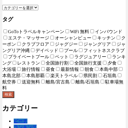
タグ
GoToトラベルキャンペーン
WiFi 無料
インバウンド
エステ・マッサージ
オーシャンビュー
キッチン
ク
ーポン
クラブフロア
ジャグジー
ジャングリア
ジャ
ングリア沖縄
デイベッド
プール
フィットネスクラブ
プライベートプール
ペット
ラグジュアリー
ランキ
ング
レストラン
全国旅行割
全国旅行支援
夕食
大浴場
旅行情報
昼食
最新情報
朝食
本島中部
本島北部
本島那覇
楽天トラベル
県民割
石垣島
航空券
送迎無料
離島/宮古島
離島/石垣島
駐車場無
料
検索
カテゴリー
ビーチ
ランキング