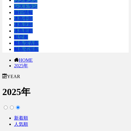
ランキング
レストラン
旅行情報
本島中部
本島北部
本島那覇
航空券
離島/宮古島
離島/石垣島
HOME
2025年
YEAR
2025年
新着順
人気順