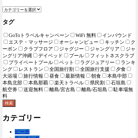
タグ
GoToトラベルキャンペーン
WiFi 無料
インバウンド
エステ・マッサージ
オーシャンビュー
キッチン
ク
ーポン
クラブフロア
ジャグジー
ジャングリア
ジャ
ングリア沖縄
デイベッド
プール
フィットネスクラブ
プライベートプール
ペット
ラグジュアリー
ランキ
ング
レストラン
全国旅行割
全国旅行支援
夕食
大浴場
旅行情報
昼食
最新情報
朝食
本島中部
本島北部
本島那覇
楽天トラベル
県民割
石垣島
航空券
送迎無料
離島/宮古島
離島/石垣島
駐車場無
料
検索
カテゴリー
ビーチ