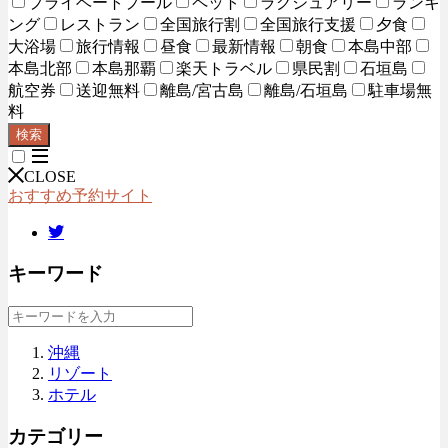
プライベートプール
ペット
ラグジュアリー
ランキ
ング
レストラン
全国旅行割
全国旅行支援
夕食
大浴場
旅行情報
昼食
最新情報
朝食
本島中部
本島北部
本島那覇
楽天トラベル
県民割
石垣島
航空券
送迎無料
離島/宮古島
離島/石垣島
駐車場無
料
検索
CLOSE
おすすめ予約サイト
キーワード
沖縄
リゾート
ホテル
カテゴリー