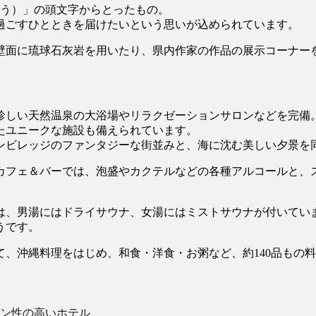
間にいざなう）」の頭文字からとったもの。
過ごすひとときを届けたいという思いが込められています。
壁面に琉球石灰岩を用いたり、県内作家の作品の展示コーナー
珍しい天然温泉の大浴場やリラクゼーションサロンなどを完備
たユニークな施設も備えられています。
ンビレッジのファンタジーな街並みと、海に沈む美しい夕景を
カフェ＆バーでは、泡盛やカクテルなどの各種アルコールと、
場は、男湯にはドライサウナ、女湯にはミストサウナが付いてい
うです。
、沖縄料理をはじめ、和食・洋食・お粥など、約140品もの
ン性の高いホテル