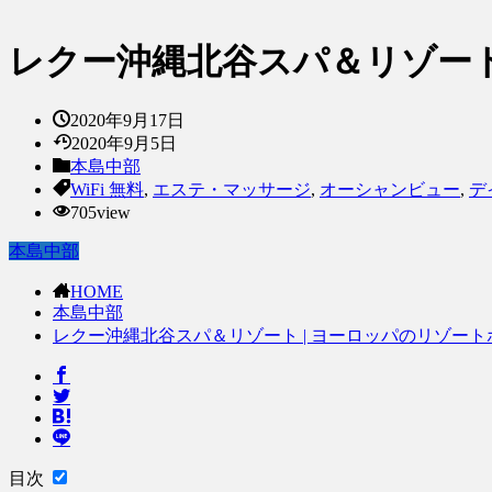
レクー沖縄北谷スパ＆リゾート
2020年9月17日
2020年9月5日
本島中部
WiFi 無料
,
エステ・マッサージ
,
オーシャンビュー
,
デ
705view
本島中部
HOME
本島中部
レクー沖縄北谷スパ＆リゾート | ヨーロッパのリゾー
目次