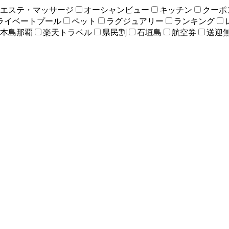
エステ・マッサージ
オーシャンビュー
キッチン
クーポ
ライベートプール
ペット
ラグジュアリー
ランキング
本島那覇
楽天トラベル
県民割
石垣島
航空券
送迎