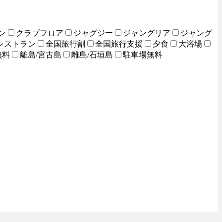
ン
クラブフロア
ジャグジー
ジャングリア
ジャング
レストラン
全国旅行割
全国旅行支援
夕食
大浴場
無料
離島/宮古島
離島/石垣島
駐車場無料