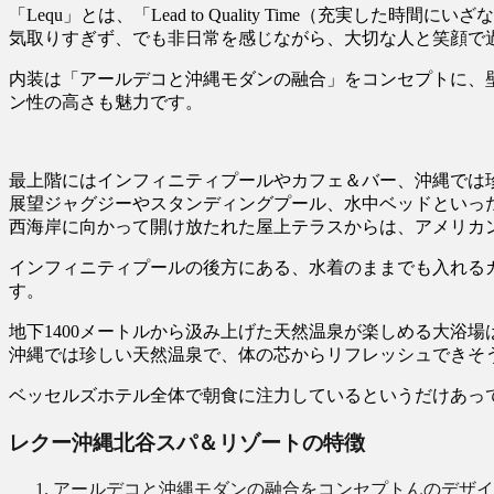
「Lequ」とは、「Lead to Quality Time（充実した時
気取りすぎず、でも非日常を感じながら、大切な人と笑顔で
内装は「アールデコと沖縄モダンの融合」をコンセプトに、
ン性の高さも魅力です。
最上階にはインフィニティプールやカフェ＆バー、沖縄では
展望ジャグジーやスタンディングプール、水中ベッドといっ
西海岸に向かって開け放たれた屋上テラスからは、アメリカ
インフィニティプールの後方にある、水着のままでも入れる
す。
地下1400メートルから汲み上げた天然温泉が楽しめる大浴
沖縄では珍しい天然温泉で、体の芯からリフレッシュできそ
ベッセルズホテル全体で朝食に注力しているというだけあって
レクー沖縄北谷スパ＆リゾートの特徴
アールデコと沖縄モダンの融合をコンセプトんのデザイ