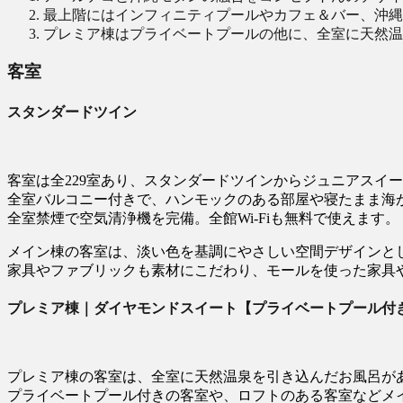
最上階にはインフィニティプールやカフェ＆バー、沖縄
プレミア棟はプライベートプールの他に、全室に天然温
客室
スタンダードツイン
客室は全229室あり、スタンダードツインからジュニアスイー
全室バルコニー付きで、ハンモックのある部屋や寝たまま海
全室禁煙で空気清浄機を完備。全館Wi-Fiも無料で使えます。
メイン棟の客室は、淡い色を基調にやさしい空間デザインと
家具やファブリックも素材にこだわり、モールを使った家具
プレミア棟｜ダイヤモンドスイート【プライベートプール付
プレミア棟の客室は、全室に天然温泉を引き込んだお風呂が
プライベートプール付きの客室や、ロフトのある客室などメ