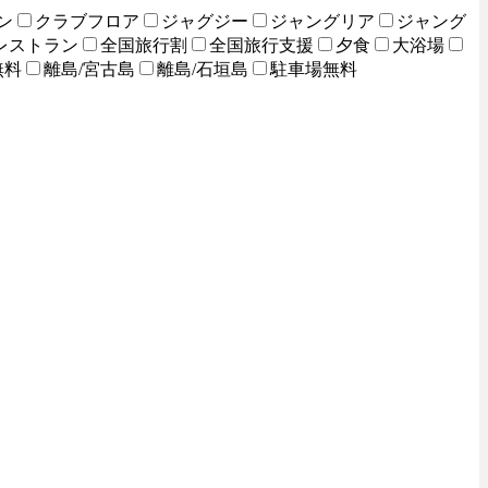
ン
クラブフロア
ジャグジー
ジャングリア
ジャング
レストラン
全国旅行割
全国旅行支援
夕食
大浴場
無料
離島/宮古島
離島/石垣島
駐車場無料