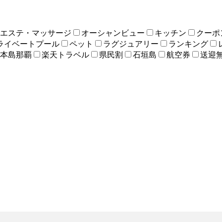
エステ・マッサージ
オーシャンビュー
キッチン
クーポ
ライベートプール
ペット
ラグジュアリー
ランキング
本島那覇
楽天トラベル
県民割
石垣島
航空券
送迎