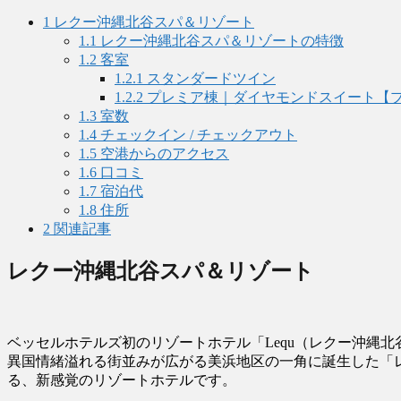
1
レクー沖縄北谷スパ＆リゾート
1.1
レクー沖縄北谷スパ＆リゾートの特徴
1.2
客室
1.2.1
スタンダードツイン
1.2.2
プレミア棟｜ダイヤモンドスイート【
1.3
室数
1.4
チェックイン / チェックアウト
1.5
空港からのアクセス
1.6
口コミ
1.7
宿泊代
1.8
住所
2
関連記事
レクー沖縄北谷スパ＆リゾート
ベッセルホテルズ初のリゾートホテル「Lequ（レクー沖縄
異国情緒溢れる街並みが広がる美浜地区の一角に誕生した「
る、新感覚のリゾートホテルです。