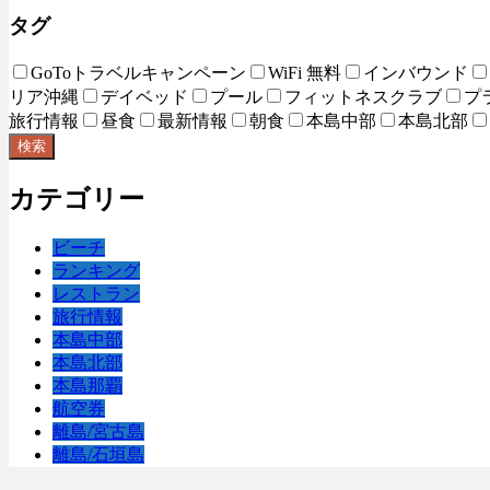
タグ
GoToトラベルキャンペーン
WiFi 無料
インバウンド
リア沖縄
デイベッド
プール
フィットネスクラブ
プ
旅行情報
昼食
最新情報
朝食
本島中部
本島北部
検索
カテゴリー
ビーチ
ランキング
レストラン
旅行情報
本島中部
本島北部
本島那覇
航空券
離島/宮古島
離島/石垣島