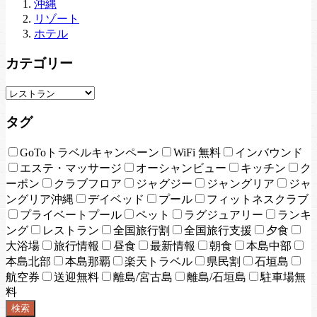
沖縄
リゾート
ホテル
カテゴリー
タグ
GoToトラベルキャンペーン
WiFi 無料
インバウンド
エステ・マッサージ
オーシャンビュー
キッチン
ク
ーポン
クラブフロア
ジャグジー
ジャングリア
ジャ
ングリア沖縄
デイベッド
プール
フィットネスクラブ
プライベートプール
ペット
ラグジュアリー
ランキ
ング
レストラン
全国旅行割
全国旅行支援
夕食
大浴場
旅行情報
昼食
最新情報
朝食
本島中部
本島北部
本島那覇
楽天トラベル
県民割
石垣島
航空券
送迎無料
離島/宮古島
離島/石垣島
駐車場無
料
検索