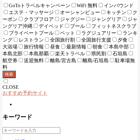
GoToトラベルキャンペーン
WiFi 無料
インバウンド
エステ・マッサージ
オーシャンビュー
キッチン
ク
ーポン
クラブフロア
ジャグジー
ジャングリア
ジャ
ングリア沖縄
デイベッド
プール
フィットネスクラブ
プライベートプール
ペット
ラグジュアリー
ランキ
ング
レストラン
全国旅行割
全国旅行支援
夕食
大浴場
旅行情報
昼食
最新情報
朝食
本島中部
本島北部
本島那覇
楽天トラベル
県民割
石垣島
航空券
送迎無料
離島/宮古島
離島/石垣島
駐車場無
料
検索
CLOSE
おすすめ予約サイト
キーワード