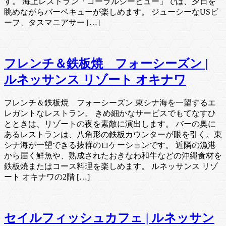
す。 海上レストラン「コーラルシービュー」では、夕日を
眺めながらバーベキューが楽しめます。 ジューシーなUSビ
ーフ、タスマニアサー […]
フレンチ＆鉄板焼 フォーシーズン |
ルネッサンス リゾート オキナワ
フレンチ＆鉄板焼 フォーシーズン 東シナ海を一望するエ
レガントなレストラン。 きめ細かなサービスでもてなすひ
とときは、リゾートの夜を素敵に演出します。 バーの奥に
あるレストランは、八角形の鉄板カウンターが眼を引く。東
シナ海が一望できる抜群のロケーションです。 近隣の漁港
から届く鮮魚や、熟成されたおきなわ和牛などの沖縄食材を
鉄板焼またはコース料理を楽しめます。 ルネッサンス リゾ
ート オキナワの2階 […]
セイルフィッシュカフェ | ルネッサン