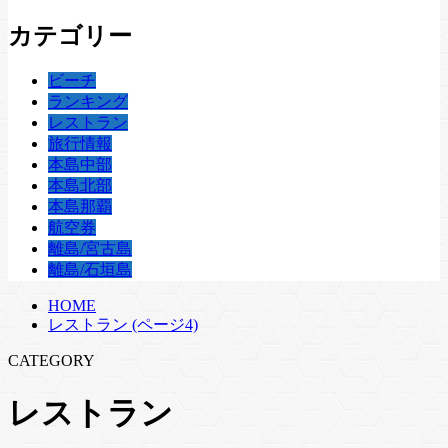
カテゴリー
ビーチ
ランキング
レストラン
旅行情報
本島中部
本島北部
本島那覇
航空券
離島/宮古島
離島/石垣島
HOME
レストラン (ページ4)
CATEGORY
レストラン