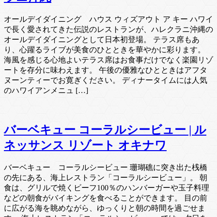
オールデイダイニング ハウス ウィズアウト ア キー ハワイ
で長く愛されてきた伝説のレストランが、ハレクラニ沖縄の
オールデイダイニングとして日本初登場。 テラス席もあ
り、心躍るライブが美食のひとときを華やかに彩ります。
海風を感じる心地よいテラス席はお食事だけでなく楽園リゾ
ートを存分に味わえます。 午後の優雅なひとときはアフタ
ヌーンティーでお寛ぎください。 ディナータイムには人気
のハワイアンメニュ […]
バーベキュー コーラルシービュー | ル
ネッサンス リゾート オキナワ
バーベキュー コーラルシービュー 珊瑚礁に突き出た桟橋
の先にある、海上レストラン「コーラルシービュー」。 朝
食は、グリルで焼くビーフ100％のハンバーガーや玉子料理
などの朝食がバイキングを食べることができます。 目の前
に広がる海を眺めながら、ゆっくりと朝の時間を過ごせま