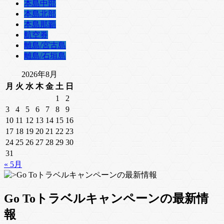
本島中部
本島北部
本島那覇
航空券
離島/宮古島
離島/石垣島
2026年8月
月
火
水
木
金
土
日
1
2
3
4
5
6
7
8
9
10
11
12
13
14
15
16
17
18
19
20
21
22
23
24
25
26
27
28
29
30
31
« 5月
Go Toトラベルキャンペーンの最新情
報