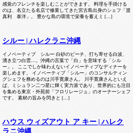
感覚のフレンチを楽しむことができます。 料理を手掛ける
のは、名立たる名店で修業してきた宮古島出身のシェフ「渡
真利 泰洋」。 豊かな島の環境で栄養を蓄えミ […]
シルー | ハレクラニ沖縄
イノベーティブ シルー 白砂のビーチ、打ち寄せる白波、
湧き立つ白雲…。沖縄の言葉で「白」を意味する「シル
ー」。 ここでしか味わえないイノベーティブなディナーを
楽しめます。 イノベーティブ「シルー」のコンサルティン
グシェフを務めるのは川手寛康さん。 川手寛康さんといえ
ば、ミシュラン二つ星に輝く実力派であり、世界的にも注目
を集める東京・外苑前「フロリレージュ」のオーナーシェフ
です。 素材の旨みを閃きと […]
ハウス ウィズアウト ア キー | ハレク
ラニ沖縄