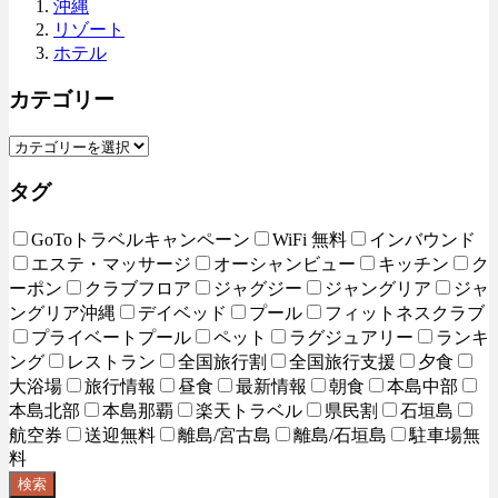
沖縄
リゾート
ホテル
カテゴリー
タグ
GoToトラベルキャンペーン
WiFi 無料
インバウンド
エステ・マッサージ
オーシャンビュー
キッチン
ク
ーポン
クラブフロア
ジャグジー
ジャングリア
ジャ
ングリア沖縄
デイベッド
プール
フィットネスクラブ
プライベートプール
ペット
ラグジュアリー
ランキ
ング
レストラン
全国旅行割
全国旅行支援
夕食
大浴場
旅行情報
昼食
最新情報
朝食
本島中部
本島北部
本島那覇
楽天トラベル
県民割
石垣島
航空券
送迎無料
離島/宮古島
離島/石垣島
駐車場無
料
検索