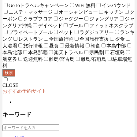
GoToトラベルキャンペーン
WiFi 無料
インバウンド
エステ・マッサージ
オーシャンビュー
キッチン
ク
ーポン
クラブフロア
ジャグジー
ジャングリア
ジャ
ングリア沖縄
デイベッド
プール
フィットネスクラブ
プライベートプール
ペット
ラグジュアリー
ランキ
ング
レストラン
全国旅行割
全国旅行支援
夕食
大浴場
旅行情報
昼食
最新情報
朝食
本島中部
本島北部
本島那覇
楽天トラベル
県民割
石垣島
航空券
送迎無料
離島/宮古島
離島/石垣島
駐車場無
料
検索
CLOSE
おすすめ予約サイト
キーワード